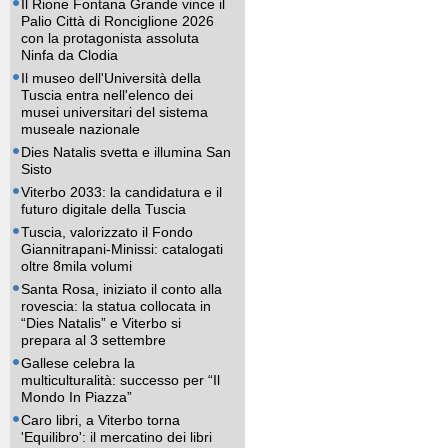
Il Rione Fontana Grande vince il
Palio Città di Ronciglione 2026
con la protagonista assoluta
Ninfa da Clodia
Il museo dell'Università della
Tuscia entra nell'elenco dei
musei universitari del sistema
museale nazionale
Dies Natalis svetta e illumina San
Sisto
Viterbo 2033: la candidatura e il
futuro digitale della Tuscia
Tuscia, valorizzato il Fondo
Giannitrapani-Minissi: catalogati
oltre 8mila volumi
Santa Rosa, iniziato il conto alla
rovescia: la statua collocata in
“Dies Natalis” e Viterbo si
prepara al 3 settembre
Gallese celebra la
multiculturalità: successo per “Il
Mondo In Piazza”
Caro libri, a Viterbo torna
'Equilibro': il mercatino dei libri