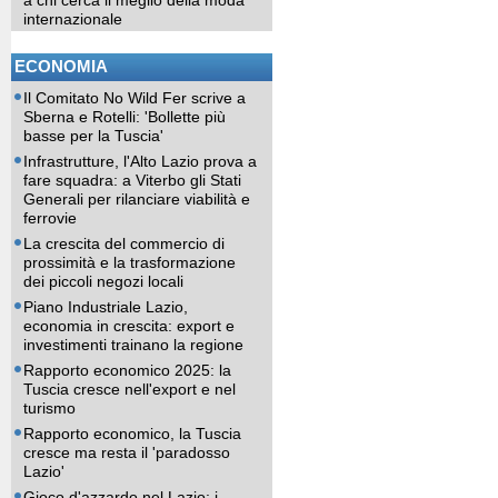
a chi cerca il meglio della moda
internazionale
ECONOMIA
Il Comitato No Wild Fer scrive a
Sberna e Rotelli: 'Bollette più
basse per la Tuscia'
Infrastrutture, l'Alto Lazio prova a
fare squadra: a Viterbo gli Stati
Generali per rilanciare viabilità e
ferrovie
La crescita del commercio di
prossimità e la trasformazione
dei piccoli negozi locali
Piano Industriale Lazio,
economia in crescita: export e
investimenti trainano la regione
Rapporto economico 2025: la
Tuscia cresce nell'export e nel
turismo
Rapporto economico, la Tuscia
cresce ma resta il 'paradosso
Lazio'
Gioco d'azzardo nel Lazio: i