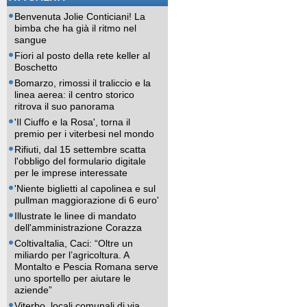
Benvenuta Jolie Conticiani! La
bimba che ha già il ritmo nel
sangue
Fiori al posto della rete keller al
Boschetto
Bomarzo, rimossi il traliccio e la
linea aerea: il centro storico
ritrova il suo panorama
'Il Ciuffo e la Rosa', torna il
premio per i viterbesi nel mondo
Rifiuti, dal 15 settembre scatta
l'obbligo del formulario digitale
per le imprese interessate
'Niente biglietti al capolinea e sul
pullman maggiorazione di 6 euro'
Illustrate le linee di mandato
dell'amministrazione Corazza
ColtivaItalia, Caci: “Oltre un
miliardo per l’agricoltura. A
Montalto e Pescia Romana serve
uno sportello per aiutare le
aziende”
Viterbo, locali comunali di via