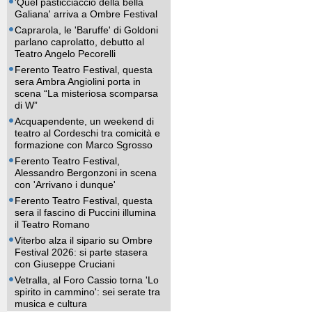
'Quel pasticciaccio della bella
Galiana' arriva a Ombre Festival
Caprarola, le 'Baruffe' di Goldoni
parlano caprolatto, debutto al
Teatro Angelo Pecorelli
Ferento Teatro Festival, questa
sera Ambra Angiolini porta in
scena “La misteriosa scomparsa
di W”
Acquapendente, un weekend di
teatro al Cordeschi tra comicità e
formazione con Marco Sgrosso
Ferento Teatro Festival,
Alessandro Bergonzoni in scena
con 'Arrivano i dunque'
Ferento Teatro Festival, questa
sera il fascino di Puccini illumina
il Teatro Romano
Viterbo alza il sipario su Ombre
Festival 2026: si parte stasera
con Giuseppe Cruciani
Vetralla, al Foro Cassio torna 'Lo
spirito in cammino': sei serate tra
musica e cultura