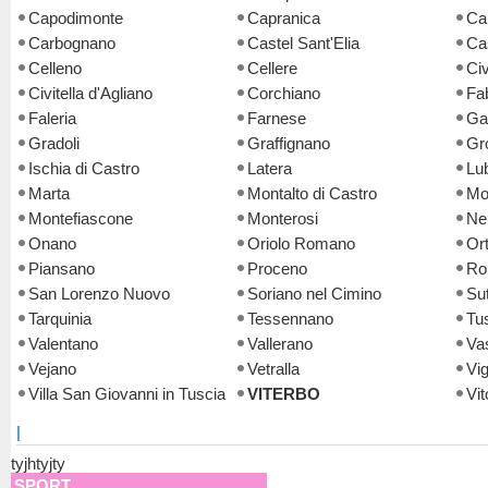
Capodimonte
Capranica
Ca
Carbognano
Castel Sant'Elia
Cas
Celleno
Cellere
Civ
Civitella d'Agliano
Corchiano
Fa
Faleria
Farnese
Ga
Gradoli
Graffignano
Gro
Ischia di Castro
Latera
Lu
Marta
Montalto di Castro
Mo
Montefiascone
Monterosi
Ne
Onano
Oriolo Romano
Or
Piansano
Proceno
Ro
San Lorenzo Nuovo
Soriano nel Cimino
Sut
Tarquinia
Tessennano
Tu
Valentano
Vallerano
Va
Vejano
Vetralla
Vi
Villa San Giovanni in Tuscia
VITERBO
Vit
|
tyjhtyjty
SPORT