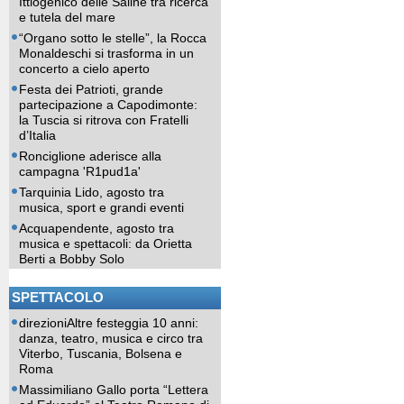
Ittiogenico delle Saline tra ricerca
e tutela del mare
“Organo sotto le stelle”, la Rocca
Monaldeschi si trasforma in un
concerto a cielo aperto
Festa dei Patrioti, grande
partecipazione a Capodimonte:
la Tuscia si ritrova con Fratelli
d’Italia
Ronciglione aderisce alla
campagna 'R1pud1a'
Tarquinia Lido, agosto tra
musica, sport e grandi eventi
Acquapendente, agosto tra
musica e spettacoli: da Orietta
Berti a Bobby Solo
SPETTACOLO
direzioniAltre festeggia 10 anni:
danza, teatro, musica e circo tra
Viterbo, Tuscania, Bolsena e
Roma
Massimiliano Gallo porta “Lettera