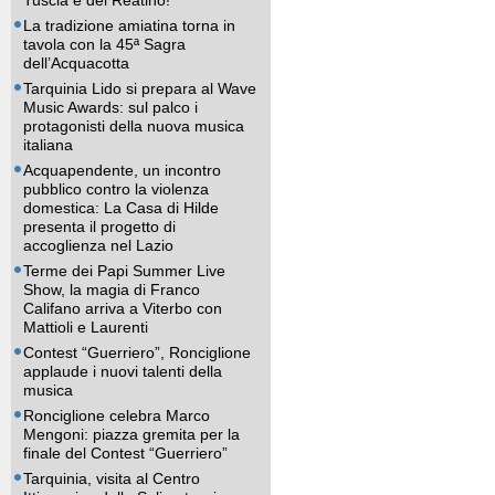
Tuscia e del Reatino!
La tradizione amiatina torna in
tavola con la 45ª Sagra
dell’Acquacotta
Tarquinia Lido si prepara al Wave
Music Awards: sul palco i
protagonisti della nuova musica
italiana
Acquapendente, un incontro
pubblico contro la violenza
domestica: La Casa di Hilde
presenta il progetto di
accoglienza nel Lazio
Terme dei Papi Summer Live
Show, la magia di Franco
Califano arriva a Viterbo con
Mattioli e Laurenti
Contest “Guerriero”, Ronciglione
applaude i nuovi talenti della
musica
Ronciglione celebra Marco
Mengoni: piazza gremita per la
finale del Contest “Guerriero”
Tarquinia, visita al Centro