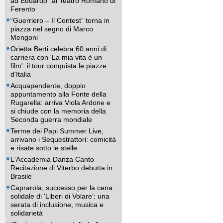
ad Eduardo” al Teatro Romano di
Ferento
“Guerriero – Il Contest” torna in
piazza nel segno di Marco
Mengoni
Orietta Berti celebra 60 anni di
carriera con 'La mia vita è un
film': il tour conquista le piazze
d'Italia
Acquapendente, doppio
appuntamento alla Fonte della
Rugarella: arriva Viola Ardone e
si chiude con la memoria della
Seconda guerra mondiale
Terme dei Papi Summer Live,
arrivano i Sequestrattori: comicità
e risate sotto le stelle
L'Accademia Danza Canto
Recitazione di Viterbo debutta in
Brasile
Caprarola, successo per la cena
solidale di 'Liberi di Volare': una
serata di inclusione, musica e
solidarietà