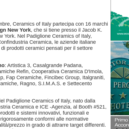
re, Ceramics of Italy partecipa con 16 marchi
ign New York
, che si tiene presso il Jacob K.
 York. Nel Padiglione Ceramics of Italy,
onfindustria Ceramica, le aziende italiane
di prodotti ceramici pensati per il settore
no
: Artistica 3, Casalgrande Padana,
miche Refin, Cooperativa Ceramica D'Imola,
, Fap Ceramiche, Fincibec Group, Italgraniti,
amiche, Ragno, S.I.M.A.S. e Settecento
el Padiglione Ceramics of Italy, nato dalla
ustria Ceramica e ICE -Agenzia, al Booth #521,
odotti e sistemi innovativi, funzionali e
o rigorosamente conformi alle normative
tà/prezzo in grado di attrarre target differenti.