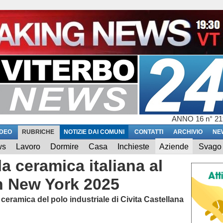
ANNO 16 n° 21
IDEO
RUBRICHE
NOTIZIE DAI COMUNI
CONTATTI
ARCHIVIO
NE
ws
Lavoro
Dormire
Casa
Inchieste
Aziende
Svago
la ceramica italiana al
n New York 2025
ceramica del polo industriale di Civita Castellana