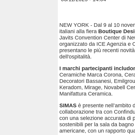
NEW YORK - Dal 9 al 10 novemb
italiani alla fiera
Boutique Des
Javits Convention Center di New
organizzato da ICE Agenzia e C
presentano le più recenti novità 
dell'ospitalità.
I marchi partecipanti includo
Ceramiche Marca Corona, Cera
Decoratori Bassanesi, Emilgroup
Keradom, Mirage, Novabell Cer
Manifattura Ceramica.
SIMAS
è presente nell’ambito d
collaborazione tra con Confind
con una selezione accurata di pr
sostenibili per la sala da bagn
americane, con un rapporto quali