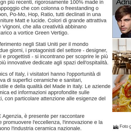
design più recenti, rigorosamente 100% made in
 appoggio che con colonna o freestanding o
n, Po-Mo, Hop, Ratio, tutti declinati in una
initure Matt e lucide. Colori di grande attrattiva
 Vignoni, che alla creatività abbinano
arico a vortice Green Vertigo.
iferimento negli Stati Uniti per il mondo
due giorni, i protagonisti del settore - designer,
ri e progettisti - si incontrano per scoprire le più
iù innovative dedicate agli spazi dell'ospitalità.
cs of Italy, i visitatori hanno l'opportunità di
a di superfici ceramiche e sanitari,
tile e della qualità del Made in Italy. Le aziende
nica ed informazioni approfondite sulle
ti, con particolare attenzione alle esigenze del
E Agenzia, è presente per raccontare
 e promuovere l'eccellenza, l'innovazione e la
Foto g
uono l'industria ceramica nazionale.