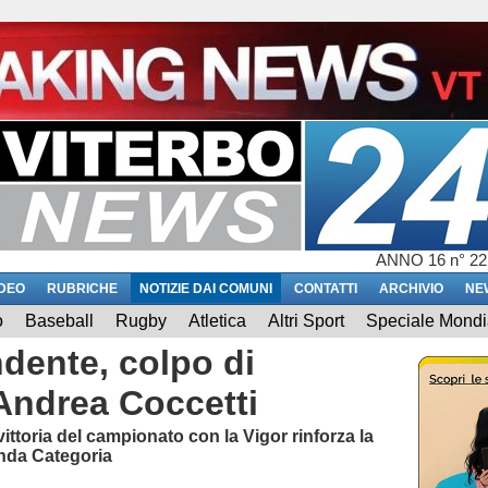
ANNO 16 n° 22
IDEO
RUBRICHE
NOTIZIE DAI COMUNI
CONTATTI
ARCHIVIO
NE
o
Baseball
Rugby
Atletica
Altri Sport
Speciale Mondi
dente, colpo di
 Andrea Coccetti
ittoria del campionato con la Vigor rinforza la
onda Categoria