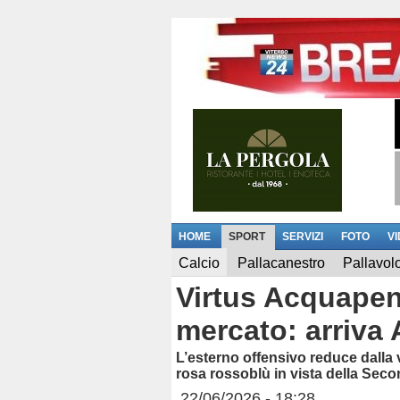
HOME
SPORT
SERVIZI
FOTO
V
Calcio
Pallacanestro
Pallavol
Virtus Acquapen
mercato: arriva
L’esterno offensivo reduce dalla v
rosa rossoblù in vista della Sec
22/06/2026 - 18:28