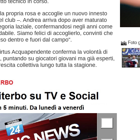
tto tecnico in corso.
 la propria rosa e accoglie un nuovo innesto
del club –. Andrea arriva dopo aver maturato
goria laziale, confermandosi negli anni come
abile. Siamo felici di accoglierlo, convinti che
so dentro e fuori dal campo”.
Foto g
irtus Acquapendente conferma la volontà di
, puntando su giocatori giovani ma già esperti,
escita collettiva lungo tutta la stagione.