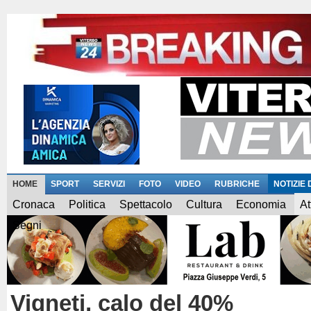
HOME
SPORT
SERVIZI
FOTO
VIDEO
RUBRICHE
NOTIZIE
Cronaca
Politica
Spettacolo
Cultura
Economia
At
Segni
Vigneti, calo del 40%