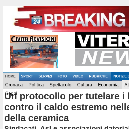
HOME
SPORT
SERVIZI
FOTO
VIDEO
RUBRICHE
NOTIZIE
Cronaca
Politica
Spettacolo
Cultura
Economia
At
Un protocollo per tutelare i 
Segni
contro il caldo estremo nell
della ceramica
Sindacati, Asl e associazioni datorial