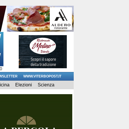
0
WSLETTER
WWW.VITERBOPOST.IT
icina
Elezioni
Scienza