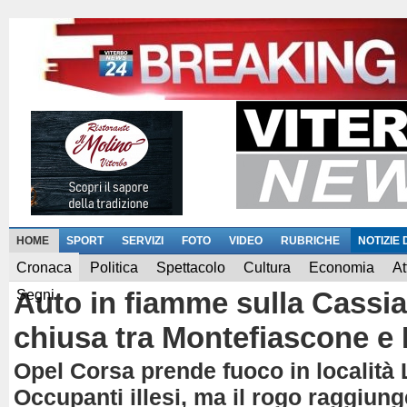
HOME
SPORT
SERVIZI
FOTO
VIDEO
RUBRICHE
NOTIZIE
Cronaca
Politica
Spettacolo
Cultura
Economia
At
Auto in fiamme sulla Cassia
Segni
chiusa tra Montefiascone e
Opel Corsa prende fuoco in località 
Occupanti illesi, ma il rogo raggiung