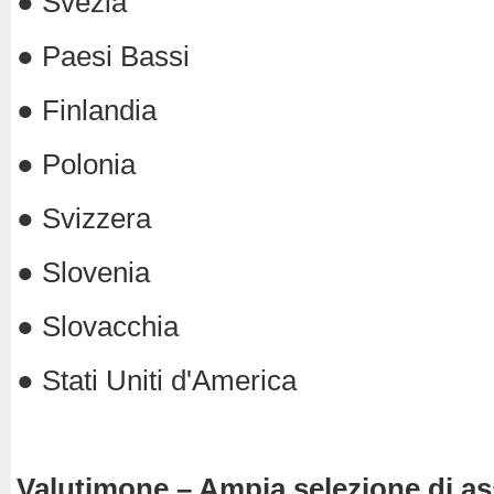
● Svezia
● Paesi Bassi
● Finlandia
● Polonia
● Svizzera
● Slovenia
● Slovacchia
● Stati Uniti d'America
Valutimone – Ampia selezione di as